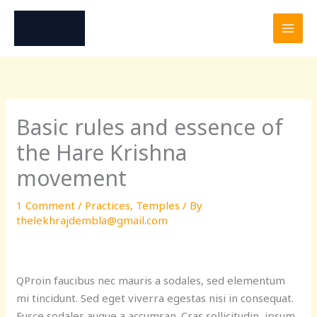
Skip
to
content
Basic rules and essence of
the Hare Krishna
movement
1 Comment
/
Practices
,
Temples
/ By
thelekhrajdembla@gmail.com
Q
Proin faucibus nec mauris a sodales, sed elementum
mi tincidunt. Sed eget viverra egestas nisi in consequat.
Fusce sodales augue a accumsan. Cras sollicitudin, ipsum