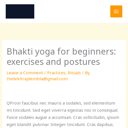
Skip
to
content
Bhakti yoga for beginners:
exercises and postures
Leave a Comment
/
Practices
,
Rituals
/ By
thelekhrajdembla@gmail.com
Q
Proin faucibus nec mauris a sodales, sed elementum
mi tincidunt. Sed eget viverra egestas nisi in consequat.
Fusce sodales augue a accumsan. Cras sollicitudin, ipsum
eget blandit pulvinar. Integer tincidunt. Cras dapibus.