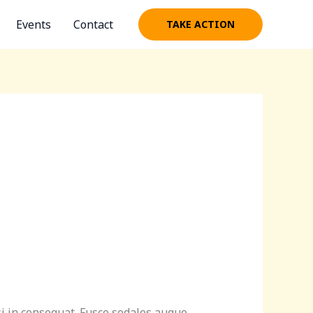
Events
Contact
TAKE ACTION
si in consequat. Fusce sodales augue