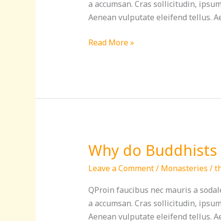
Buddhist
a accumsan. Cras sollicitudin, ipsu
temples
Aenean vulputate eleifend tellus. Ae
Read More »
Why do Buddhists 
Why
do
Leave a Comment
/
Monasteries
/
t
Buddhists
make
QProin faucibus nec mauris a sodale
flower
a accumsan. Cras sollicitudin, ipsu
garlands?
Aenean vulputate eleifend tellus. Ae