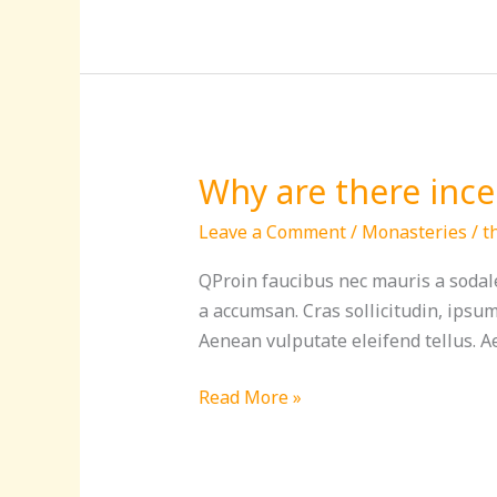
Why are there ince
Why
are
Leave a Comment
/
Monasteries
/
t
there
incense
QProin faucibus nec mauris a sodale
and
a accumsan. Cras sollicitudin, ipsu
candles
Aenean vulputate eleifend tellus. Ae
in
the
Read More »
mandirs?