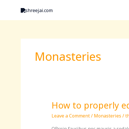
Skip
to
content
Monasteries
How to properly eq
How
to
Leave a Comment
/
Monasteries
/
t
properly
equip
QProin faucibus nec mauris a sodale