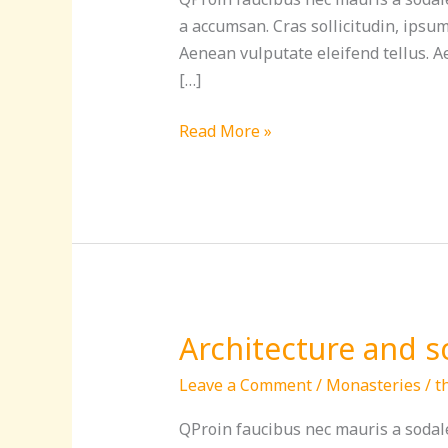
a
a accumsan. Cras sollicitudin, ipsu
Buddhist
Aenean vulputate eleifend tellus. Ae
altar?
[…]
Read More »
Architecture and s
Architecture
and
Leave a Comment
/
Monasteries
/
t
sculpture
in
QProin faucibus nec mauris a sodale