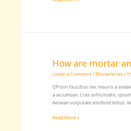
How are mortar and
How
are
Leave a Comment
/
Monasteries
/
t
mortar
and
QProin faucibus nec mauris a sodale
bowl
a accumsan. Cras sollicitudin, ipsu
used
Aenean vulputate eleifend tellus. Ae
in
temple
Read More »
rituals?