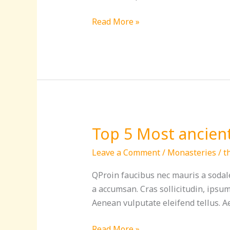
Read More »
Top 5 Most ancien
Top
5
Leave a Comment
/
Monasteries
/
t
Most
ancient
QProin faucibus nec mauris a sodale
temple
a accumsan. Cras sollicitudin, ipsu
complexes
Aenean vulputate eleifend tellus. Ae
in
India
Read More »