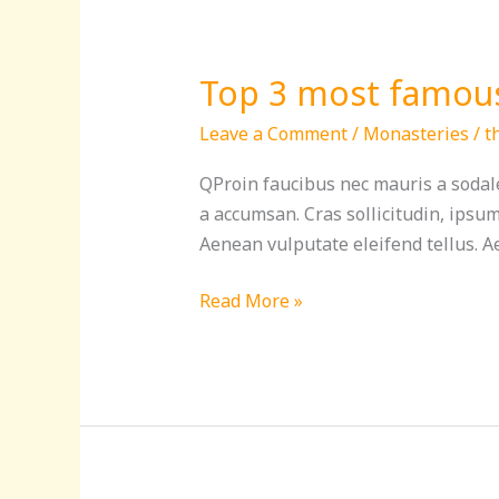
Top 3 most famous
Top
3
Leave a Comment
/
Monasteries
/
t
most
famous
QProin faucibus nec mauris a sodale
Buddha
a accumsan. Cras sollicitudin, ipsu
statues
Aenean vulputate eleifend tellus. Ae
in
the
Read More »
world