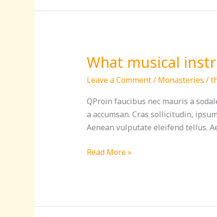
What musical inst
What
musical
Leave a Comment
/
Monasteries
/
t
instruments
are
QProin faucibus nec mauris a sodale
in
a accumsan. Cras sollicitudin, ipsu
Hindu
Aenean vulputate eleifend tellus. Ae
temples?
Read More »