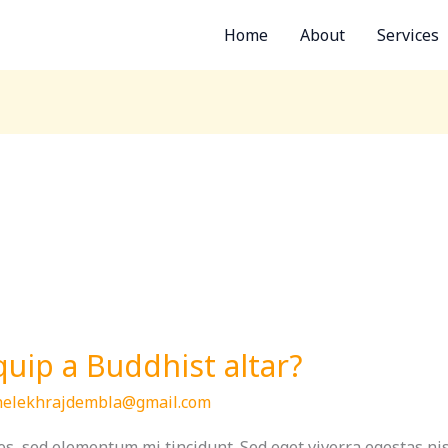
Home
About
Services
uip a Buddhist altar?
helekhrajdembla@gmail.com
s, sed elementum mi tincidunt. Sed eget viverra egestas ni