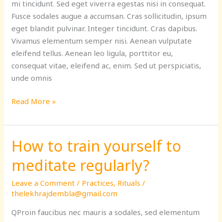
mi tincidunt. Sed eget viverra egestas nisi in consequat.
Fusce sodales augue a accumsan. Cras sollicitudin, ipsum
eget blandit pulvinar. Integer tincidunt. Cras dapibus.
Vivamus elementum semper nisi. Aenean vulputate
eleifend tellus. Aenean leo ligula, porttitor eu,
consequat vitae, eleifend ac, enim. Sed ut perspiciatis,
unde omnis
Read More »
How to train yourself to
How
to
meditate regularly?
train
yourself
Leave a Comment
/
Practices
,
Rituals
/
to
thelekhrajdembla@gmail.com
meditate
QProin faucibus nec mauris a sodales, sed elementum
regularly?