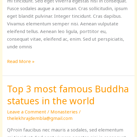
mi tincidunt. Sed eget viverra egestas nisi in consequat.
temple
Fusce sodales augue a accumsan. Cras sollicitudin, ipsum
rituals?
eget blandit pulvinar. Integer tincidunt. Cras dapibus.
Vivamus elementum semper nisi. Aenean vulputate
eleifend tellus. Aenean leo ligula, porttitor eu,
consequat vitae, eleifend ac, enim. Sed ut perspiciatis,
unde omnis
Read More »
Top 3 most famous Buddha
Top
3
statues in the world
most
famous
Leave a Comment
/
Monasteries
/
Buddha
thelekhrajdembla@gmail.com
statues
QProin faucibus nec mauris a sodales, sed elementum
in