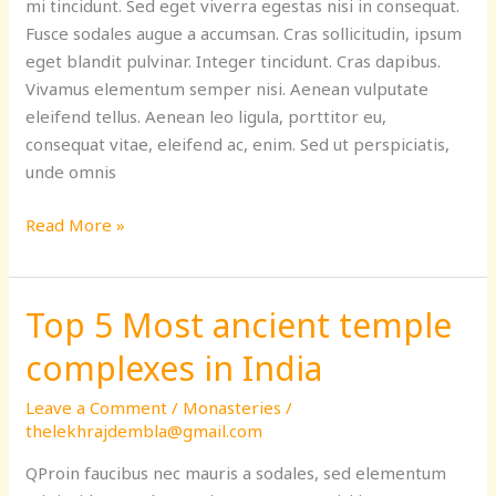
mi tincidunt. Sed eget viverra egestas nisi in consequat.
Fusce sodales augue a accumsan. Cras sollicitudin, ipsum
eget blandit pulvinar. Integer tincidunt. Cras dapibus.
Vivamus elementum semper nisi. Aenean vulputate
eleifend tellus. Aenean leo ligula, porttitor eu,
consequat vitae, eleifend ac, enim. Sed ut perspiciatis,
unde omnis
Read More »
Top 5 Most ancient temple
Top
5
complexes in India
Most
ancient
Leave a Comment
/
Monasteries
/
temple
thelekhrajdembla@gmail.com
complexes
QProin faucibus nec mauris a sodales, sed elementum
in