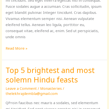
mi tincidunt. Sed eget viverra egestas nisi in consequat.
the
Fusce sodales augue a accumsan. Cras sollicitudin, ipsum
world
eget blandit pulvinar. Integer tincidunt. Cras dapibus.
Vivamus elementum semper nisi. Aenean vulputate
eleifend tellus. Aenean leo ligula, porttitor eu,
consequat vitae, eleifend ac, enim. Sed ut perspiciatis,
unde omnis
Read More »
Top 5 brightest and most
Top
5
solemn Hindu feasts
brightest
and
Leave a Comment
/
Monasteries
/
most
thelekhrajdembla@gmail.com
solemn
QProin faucibus nec mauris a sodales, sed elementum
Hindu
mi tincidunt. Sed eget viverra egestas nisi in consequat.