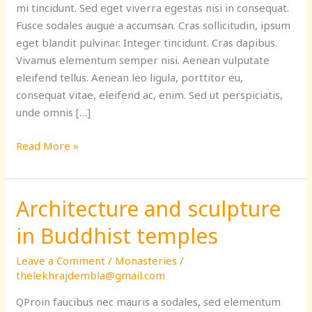
mi tincidunt. Sed eget viverra egestas nisi in consequat.
Fusce sodales augue a accumsan. Cras sollicitudin, ipsum
eget blandit pulvinar. Integer tincidunt. Cras dapibus.
Vivamus elementum semper nisi. Aenean vulputate
eleifend tellus. Aenean leo ligula, porttitor eu,
consequat vitae, eleifend ac, enim. Sed ut perspiciatis,
unde omnis […]
Read More »
Architecture and sculpture
Architecture
and
in Buddhist temples
sculpture
in
Leave a Comment
/
Monasteries
/
Buddhist
thelekhrajdembla@gmail.com
temples
QProin faucibus nec mauris a sodales, sed elementum