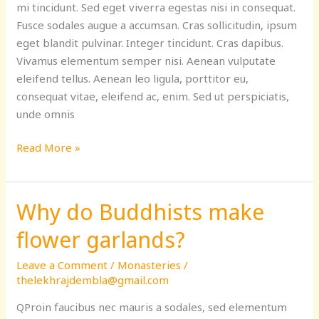
mi tincidunt. Sed eget viverra egestas nisi in consequat.
Fusce sodales augue a accumsan. Cras sollicitudin, ipsum
eget blandit pulvinar. Integer tincidunt. Cras dapibus.
Vivamus elementum semper nisi. Aenean vulputate
eleifend tellus. Aenean leo ligula, porttitor eu,
consequat vitae, eleifend ac, enim. Sed ut perspiciatis,
unde omnis
Read More »
Why do Buddhists make
Why
do
flower garlands?
Buddhists
make
Leave a Comment
/
Monasteries
/
flower
thelekhrajdembla@gmail.com
garlands?
QProin faucibus nec mauris a sodales, sed elementum