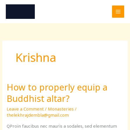
Skip
to
content
Krishna
How to properly equip a
How
to
Buddhist altar?
properly
equip
Leave a Comment
/
Monasteries
/
a
thelekhrajdembla@gmail.com
Buddhist
QProin faucibus nec mauris a sodales, sed elementum
altar?