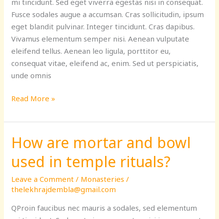
mi tincidunt. Sed eget viverra egestas nisi in consequat.
India
Fusce sodales augue a accumsan. Cras sollicitudin, ipsum
eget blandit pulvinar. Integer tincidunt. Cras dapibus.
Vivamus elementum semper nisi. Aenean vulputate
eleifend tellus. Aenean leo ligula, porttitor eu,
consequat vitae, eleifend ac, enim. Sed ut perspiciatis,
unde omnis
Read More »
How are mortar and bowl
How
are
used in temple rituals?
mortar
and
Leave a Comment
/
Monasteries
/
bowl
thelekhrajdembla@gmail.com
used
QProin faucibus nec mauris a sodales, sed elementum
in