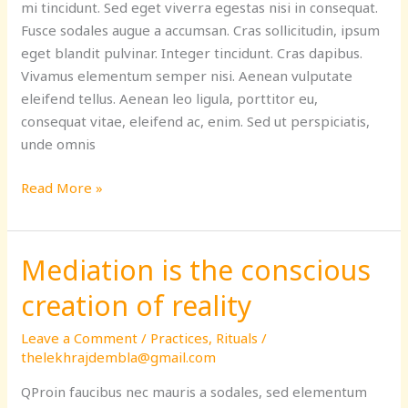
mi tincidunt. Sed eget viverra egestas nisi in consequat.
Fusce sodales augue a accumsan. Cras sollicitudin, ipsum
eget blandit pulvinar. Integer tincidunt. Cras dapibus.
Vivamus elementum semper nisi. Aenean vulputate
eleifend tellus. Aenean leo ligula, porttitor eu,
consequat vitae, eleifend ac, enim. Sed ut perspiciatis,
unde omnis
Read More »
Mediation is the conscious
Mediation
is
creation of reality
the
conscious
Leave a Comment
/
Practices
,
Rituals
/
creation
thelekhrajdembla@gmail.com
of
QProin faucibus nec mauris a sodales, sed elementum
reality